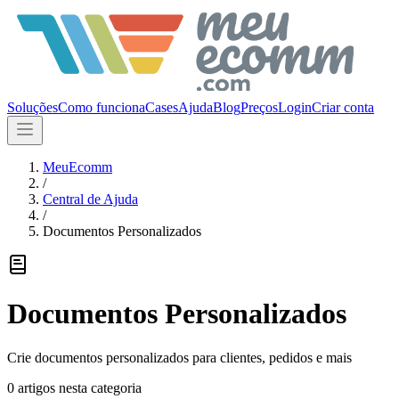
Soluções
Como funciona
Cases
Ajuda
Blog
Preços
Login
Criar conta
MeuEcomm
/
Central de Ajuda
/
Documentos Personalizados
Documentos Personalizados
Crie documentos personalizados para clientes, pedidos e mais
0
artigo
s
nesta categoria