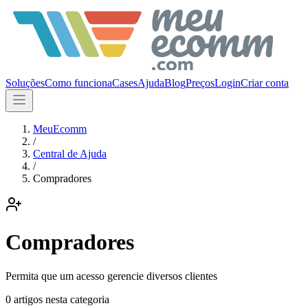
Soluções
Como funciona
Cases
Ajuda
Blog
Preços
Login
Criar conta
MeuEcomm
/
Central de Ajuda
/
Compradores
Compradores
Permita que um acesso gerencie diversos clientes
0
artigo
s
nesta categoria