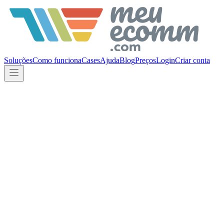
Soluções
Como funciona
Cases
Ajuda
Blog
Preços
Login
Criar conta